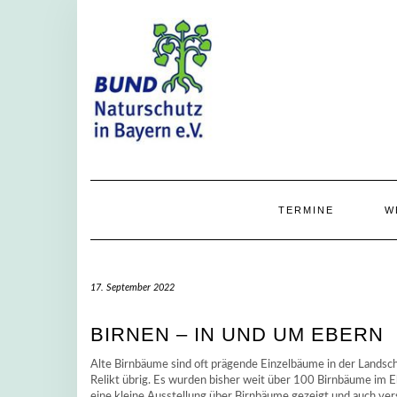
Skip
to
content
TERMINE
W
17. September 2022
BIRNEN – IN UND UM EBERN
Alte Birnbäume sind oft prägende Einzelbäume in der Landscha
Relikt übrig. Es wurden bisher weit über 100 Birnbäume im 
eine kleine Ausstellung über Birnbäume gezeigt und auch ve