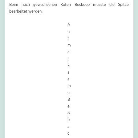
Beim hoch gewachsenen Roten Boskoop musste die Spitze
bearbeitet werden.
A
u
f
m
e
r
k
s
a
m
e
B
e
o
b
a
c