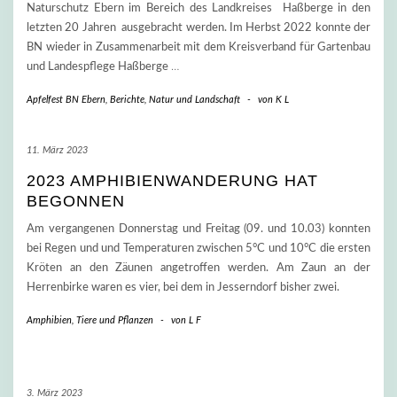
Naturschutz Ebern im Bereich des Landkreises Haßberge in den
letzten 20 Jahren ausgebracht werden. Im Herbst 2022 konnte der
BN wieder in Zusammenarbeit mit dem Kreisverband für Gartenbau
und Landespflege Haßberge
…
Apfelfest BN Ebern
,
Berichte
,
Natur und Landschaft
-
von
K L
11. März 2023
2023 AMPHIBIENWANDERUNG HAT
BEGONNEN
Am vergangenen Donnerstag und Freitag (09. und 10.03) konnten
bei Regen und und Temperaturen zwischen 5°C und 10°C die ersten
Kröten an den Zäunen angetroffen werden. Am Zaun an der
Herrenbirke waren es vier, bei dem in Jesserndorf bisher zwei.
Amphibien
,
Tiere und Pflanzen
-
von
L F
3. März 2023