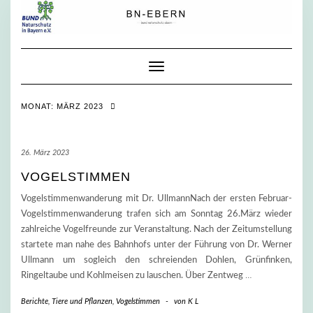
Skip
to
content
Toggle Navigation
MONAT:
MÄRZ 2023
26. März 2023
VOGELSTIMMEN
Vogelstimmenwanderung mit Dr. UllmannNach der ersten Februar-
Vogelstimmenwanderung trafen sich am Sonntag 26.März wieder
zahlreiche Vogelfreunde zur Veranstaltung. Nach der Zeitumstellung
startete man nahe des Bahnhofs unter der Führung von Dr. Werner
Ullmann um sogleich den schreienden Dohlen, Grünfinken,
Ringeltaube und Kohlmeisen zu lauschen. Über Zentweg
…
Berichte
,
Tiere und Pflanzen
,
Vogelstimmen
-
von
K L