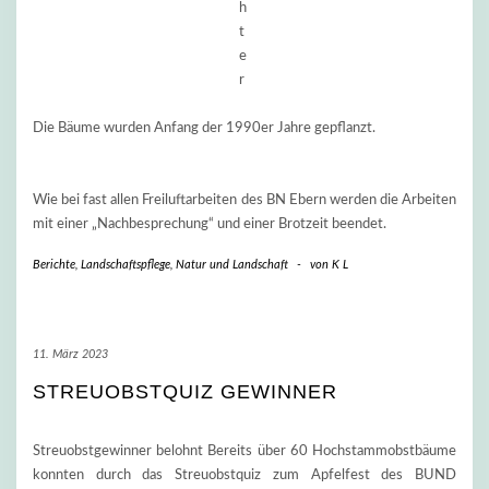
h
t
e
r
Die Bäume wurden Anfang der 1990er Jahre gepflanzt.
Wie bei fast allen Freiluftarbeiten des BN Ebern werden die Arbeiten
mit einer „Nachbesprechung“ und einer Brotzeit beendet.
Berichte
,
Landschaftspflege
,
Natur und Landschaft
-
von
K L
11. März 2023
STREUOBSTQUIZ GEWINNER
Streuobstgewinner belohnt Bereits über 60 Hochstammobstbäume
konnten durch das Streuobstquiz zum Apfelfest des BUND