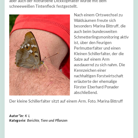
aber auch der Rotfarbene Dickkopffalter wurde mit dem
schneeweißen Tintenfleck festgestellt.
Nach einem Ortswechsel zu
Waldsäumen freute sich
besonders Marina Bittruff, die
auch beim bundesweiten
Schmetterlingsmonitoring aktiv
ist, über den Feurigen
Perlmutterfalter und einen
Kleinen Schillerfalter, der die
Salze auf einem Arm
ausdauernd zu sich nahm. Die
Kennzeichen einer
nachhaltigen Forstwirtschaft
erläuterte der ehemalige
Förster Eberhard Ponader
abschließend.
Der kleine Schillerfalter sitzt auf einem Arm. Foto. Marina Bittruff
Autor*in:
K L
Kategorie:
Berichte
,
Tiere und Pflanzen